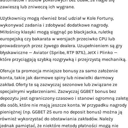
zawieszą lub zniweczą ich wygrane.
Użytkownicy mogą również brać udział w Kole Fortuny,
wykonywać zadania i zdobywać dodatkowe nagrody.
Miłośnicy klasyki mogą sięgnąć po blackjacka, ruletkę
europejską czy bakarata w wersjach przeciwko CPU lub
prowadzonych przez żywego dealera. Uzupełnieniem są gry
błyskawiczne — Aviator (Spribe, RTP 97%), JetX i Plinko —
które przyciągają szybką rozgrywką i przejrzystą mechaniką.
Oferuje ta promocja mniejsze bonusy za samo założenie
konta, takie jak darmowe spiny lub niewielki darmowy
zakład. Oferty te są zazwyczaj sezonowe lub związane ze
specjalnymi wydarzeniami. Zazwyczaj GGBET bonus bez
depozytu jest ograniczony czasowo i stanowi ogromną zaletę
dla osób, które nie mają jeszcze konta. W przypadku nagrody
pieniężnej (np. GGBET 25 euro no deposit bonus) można ją
również wykorzystać do obstawiania zakładów. Należy
jednak pamiętać, że niektóre metody płatności mogą nie