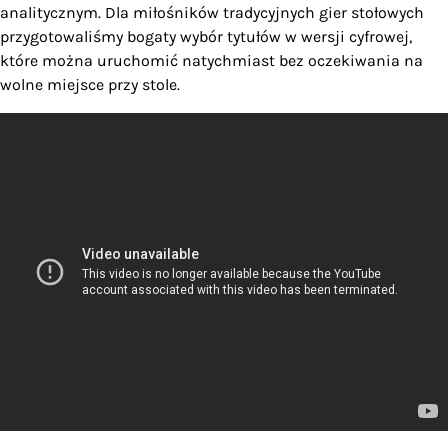
analitycznym. Dla miłośników tradycyjnych gier stołowych
przygotowaliśmy bogaty wybór tytułów w wersji cyfrowej,
które można uruchomić natychmiast bez oczekiwania na
wolne miejsce przy stole.