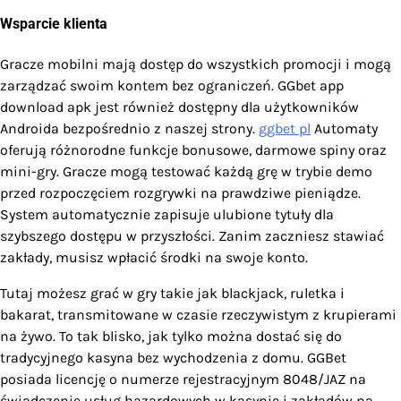
Wsparcie klienta
Gracze mobilni mają dostęp do wszystkich promocji i mogą
zarządzać swoim kontem bez ograniczeń. GGbet app
download apk jest również dostępny dla użytkowników
Androida bezpośrednio z naszej strony.
ggbet pl
Automaty
oferują różnorodne funkcje bonusowe, darmowe spiny oraz
mini-gry. Gracze mogą testować każdą grę w trybie demo
przed rozpoczęciem rozgrywki na prawdziwe pieniądze.
System automatycznie zapisuje ulubione tytuły dla
szybszego dostępu w przyszłości. Zanim zaczniesz stawiać
zakłady, musisz wpłacić środki na swoje konto.
Tutaj możesz grać w gry takie jak blackjack, ruletka i
bakarat, transmitowane w czasie rzeczywistym z krupierami
na żywo. To tak blisko, jak tylko można dostać się do
tradycyjnego kasyna bez wychodzenia z domu. GGBet
posiada licencję o numerze rejestracyjnym 8048/JAZ na
świadczenie usług hazardowych w kasynie i zakładów na