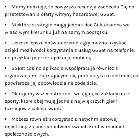
Mamy nadzieję, że powyższa recenzja zachęciła Cię do
przetestowania oferty witryny hazardowej GGBet.
Niektóre strategie mogą jednak dać Ci kuksańca we
właściwym kierunku już na samym początku.
Jeszcze lepsze doświadczenie z gry można uzyskać
dzięki możliwości korzystania z usług GGBet na telefonie,
na przykład poprzez aplikację mobilną.
GGBet casino aplikacja współpracuje również z
organizacjami zajmującymi się profilaktyką uzależnień, co
potwierdza jej odpowiedzialne podejście.
Oferujemy wszechstronne i wciągające zakłady na e-
sporty, które obejmują jedne z największych gier i
turniejów z całego świata.
Możesz również skorzystać z natychmiastowej
rejestracji za pośrednictwem swoich kont w mediach
społecznościowych.