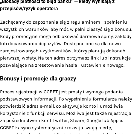
„Blokady płatności to błąd banku” — kiedy wynikają z
przepisów/ryzyk operatora
Zachęcamy do zapoznania się z regulaminem i spełnieniu
wszystkich warunków, aby móc w pełni cieszyć się z bonusu.
Kody promocyjne mogą odblokować darmowe spiny, zakłady
lub dopasowania depozytów. Dostępne one są dla nowo
zarejestrowanych użytkowników, którzy planują dokonać
pierwszej wpłaty. Na ten adres otrzymasz link lub instrukcje
pozwalające na zresetowanie hasła i ustawienie nowego.
Bonusy i promocje dla graczy
Proces rejestracji w GGBET jest prosty i wymaga podania
podstawowych informacji. Po wypełnieniu formularza należy
potwierdzić adres e-mail, co aktywuje konto i umożliwia
korzystanie z funkcji serwisu. Możliwa jest także rejestracja
za pośrednictwem kont Twitter, Steam, Google lub Apple.
GGBET kasyno systematycznie rozwija swoją ofertę,