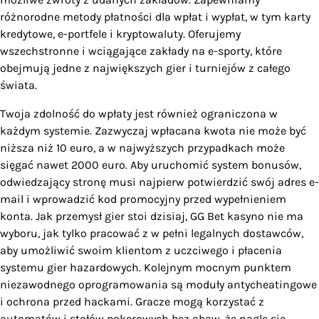
różnorodne metody płatności dla wpłat i wypłat, w tym karty
kredytowe, e-portfele i kryptowaluty. Oferujemy
wszechstronne i wciągające zakłady na e-sporty, które
obejmują jedne z największych gier i turniejów z całego
świata.
Twoja zdolność do wpłaty jest również ograniczona w
każdym systemie. Zazwyczaj wpłacana kwota nie może być
niższa niż 10 euro, a w najwyższych przypadkach może
sięgać nawet 2000 euro. Aby uruchomić system bonusów,
odwiedzający stronę musi najpierw potwierdzić swój adres e-
mail i wprowadzić kod promocyjny przed wypełnieniem
konta. Jak przemysł gier stoi dzisiaj, GG Bet kasyno nie ma
wyboru, jak tylko pracować z w pełni legalnych dostawców,
aby umożliwić swoim klientom z uczciwego i płacenia
systemu gier hazardowych. Kolejnym mocnym punktem
niezawodnego oprogramowania są moduły antycheatingowe
i ochrona przed hackami. Gracze mogą korzystać z
automatów i stołów pokerowych bez obaw, że nagle się