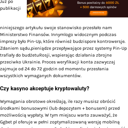
Już po
publikacji
niniejszego artykułu swoje stanowisko przesłało nam
Ministerstwo Finansów. Innymlogo widocznym podczas
imprezy było Pin-Up, które również budzispore kontrowersje.
Zdaniem sądu,pieniądze przepływające przez systemy Pin-Up
trafiały do budżetuRosji, wspierając działania zbrojne
przeciwko Ukrainie. Proces weryfikacji konta zazwyczaj
zajmuje od 24 do 72 godzin od momentu przesłania
wszystkich wymaganych dokumentów.
Czy kasyno akceptuje kryptowaluty?
Wymagania obrotowe określają, ile razy musisz obrócić
środkami bonusowymi (lub depozytem + bonusem) przed
możliwością wypłaty. W tym miejscu warto zauważyć, że
Ggbet pl oferuje w pełni zoptymalizowaną wersję mobilną