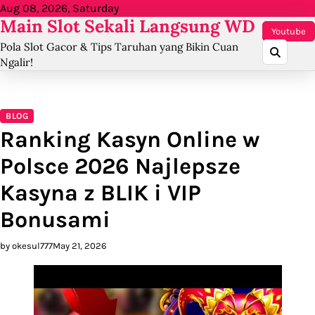
Skip
Aug 08, 2026, Saturday
Main Slot Sekali Langsung WD
to
Youtube
content
Pola Slot Gacor & Tips Taruhan yang Bikin Cuan
Ngalir!
BLOG
Ranking Kasyn Online w
Polsce 2026 Najlepsze
Kasyna z BLIK i VIP
Bonusami
by okesul777
May 21, 2026