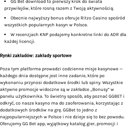
GG Bet download to pierwszy krok do świata
przywilejów, które rosną razem z Twoją aktywnością.
Obecnie najwyższy bonus oferuje Ritzo Casino spośród
wszystkich popularnych kasyn w Polsce.
W recenzjach KNP podajemy konkretne linki do ADR dla
każdej licencji.
Rynki zakładów: zakłady sportowe
Poza tym platforma prowadzi codzienne misje kasynowe —
każdego dnia dostępne jest inne zadanie, które po
wykonaniu przynosi dodatkowe środki lub spiny. Wszystkie
aktywne promocje widoczne są w zakładce „Bonusy” w
panelu użytkownika. To świetny sposób, aby poznać GGBET i
odkryć, co nasze kasyno ma do zaoferowania, korzystając z
dodatkowych środków na grę. GGBet to jedno z
najpopularniejszych w Polsce i nie dzieje się to bez powodu.
Oferujemy GG Bet app, wyjątkowy katalog gier, promocji i