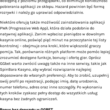
dostępną z poziomu przeglądarki, co eliminuje konieczność
pobierania aplikacji ze sklepu. Hazard powinien być formą
rozrywki i należy go uprawiać odpowiedzialnie.
Niektóre oferują także możliwość zainstalowania aplikacji
PWA (Progressive Web App), która działa podobnie do
natywnej aplikacji. Zanim wpłacisz pieniądze w dowolnym
kasynie online, poświęć pięć minut na przeczytanie tej listy
kontrolnej – obejmuje ona kroki, które większość graczy
pomija. Tak, porównanie różnych platform może pomóc lepiej
zrozumieć dostępne funkcje, bonusy i ofertę gier. Oprócz
GGbet warto zwrócić uwagę także na inne serwisy, takie jak
SpinBara Kasyno, aby wybrać rozwiązanie najlepiej
dopasowane do własnych preferencji. Aby to zrobić, uzupełnij
swój profil po rejestracji, podając imię, datę urodzenia,
numer telefonu, adres oraz inne szczegóły. Po wykonaniu
tych kroków zyskasz pełny dostęp do wszystkich usług
kasyna bez żadnych ograniczeń.
Bonus bez depozytu w GGBET