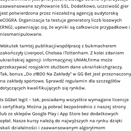
zaawansowane szyfrowanie SSL. Dodatkowo, uczciwość gier
jest potwierdzona przez niezależną agencję audytorską
eCOGRA. Organizacja ta testuje generatory liczb losowych
(RNG), upewniając się, że wyniki są całkowicie przypadkowe i
niesmanipulowane.
Wskutek tamtej publikacjiwspółpracę z bukmacherem
zakończyły Liverpool, Chelsea iTottenham. Z kolei zdaniem
ukraińskiej agencji informacyjnej UNIAN,firma może
przekazywać rosyjskim służbom dane ukraińskichgraczy.
Tak, bonus „Do zł800 Na Zakłady” w GG Bet jest przeznaczony
na zakłady sportowe. Sprawdź regulamin dla szczegółów
dotyczących kwalifikujących się rynków.
Is GGbet legit – tak, posiadamy wszystkie wymagane licencje
i certyfikaty. Można ją pobrać bezpośrednio z naszej strony
lub ze sklepów Google Play i App Store bez dodatkowych
opłat. Nasze kursy należą do najwyższych na rynku dzięki
skali działalności i zaawansowanym algorytmom