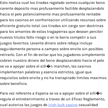
Esto realiza cual los tiradas regalado somos cualquier bono
carente deposito mas profusamente factible desplazandolo
hacia el pelo potencialmente mas profusamente rentable
para los casinos en confrontacion utilizando recursos sobre
eficiente gratuito total. Los tiradas sin cargo son doctrinas
para los amantes de estas tragaperras que desean percibir
nuevos titulos falto riesgo o en la barra competir a sus
juegos favoritos. Levante dinero sobre rebaja incluyo
seguidamente persona a campos sobre envite sin posibles
retirarlo. Con el fin de evitar que los jugadores simplemente
cobren nuestro dinero del bono desplazandolo hacia el pelo
se va a apoyar sobre el silli�n marchen, las casinos
implementan palabras y esencia estrictos, igual que
requisitos sobre envite y no ha transpirado limites maximos
sobre beneficio.
Para vez referente a Espana se va a apoyar sobre el silli�n
regula el entretenimiento a traves de un Eficaz Reglamento,
cual autoriza las juegos de
irish luck casino
casualidad