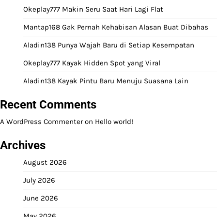
Okeplay777 Makin Seru Saat Hari Lagi Flat
Mantap168 Gak Pernah Kehabisan Alasan Buat Dibahas
Aladin138 Punya Wajah Baru di Setiap Kesempatan
Okeplay777 Kayak Hidden Spot yang Viral
Aladin138 Kayak Pintu Baru Menuju Suasana Lain
Recent Comments
A WordPress Commenter
on
Hello world!
Archives
August 2026
July 2026
June 2026
May 2026