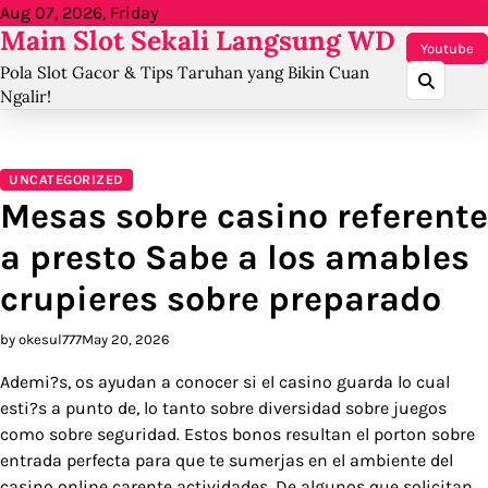
Skip
Aug 07, 2026, Friday
Main Slot Sekali Langsung WD
to
Youtube
content
Pola Slot Gacor & Tips Taruhan yang Bikin Cuan
Ngalir!
UNCATEGORIZED
Mesas sobre casino referente
a presto Sabe a los amables
crupieres sobre preparado
by okesul777
May 20, 2026
Ademi?s, os ayudan a conocer si el casino guarda lo cual
esti?s a punto de, lo tanto sobre diversidad sobre juegos
como sobre seguridad. Estos bonos resultan el porton sobre
entrada perfecta para que te sumerjas en el ambiente del
casino online carente actividades. De algunos que solicitan