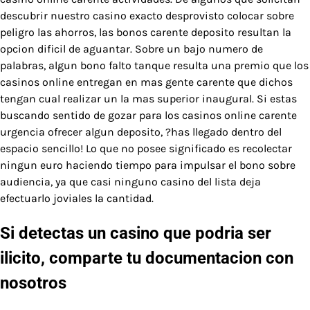
descubrir nuestro casino exacto desprovisto colocar sobre
peligro las ahorros, las bonos carente deposito resultan la
opcion dificil de aguantar. Sobre un bajo numero de
palabras, algun bono falto tanque resulta una premio que los
casinos online entregan en mas gente carente que dichos
tengan cual realizar un la mas superior inaugural. Si estas
buscando sentido de gozar para los casinos online carente
urgencia ofrecer algun deposito, ?has llegado dentro del
espacio sencillo! Lo que no posee significado es recolectar
ningun euro haciendo tiempo para impulsar el bono sobre
audiencia, ya que casi ninguno casino del lista deja
efectuarlo joviales la cantidad.
Si detectas un casino que podria ser
ilicito, comparte tu documentacion con
nosotros