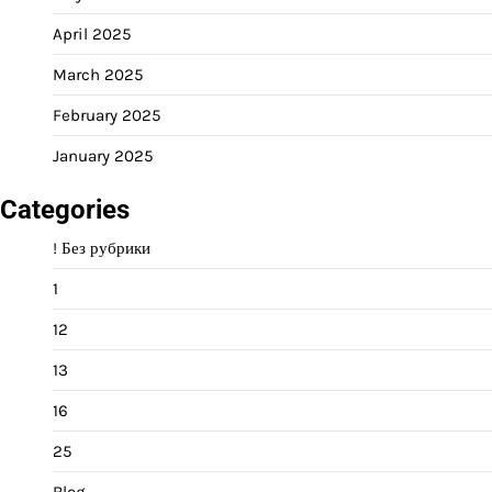
April 2025
March 2025
February 2025
January 2025
Categories
! Без рубрики
1
12
13
16
25