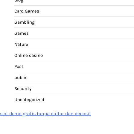
Blog
Card Games
Gambling
Games
Nature
Online casino
Post
public
Security
Uncategorized
slot demo gratis tanpa daftar dan deposit