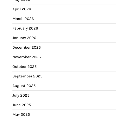
April 2026
March 2026
February 2026
January 2026
December 2025
November 2025
October 2025
September 2025
August 2025
July 2025
June 2025
May 2025