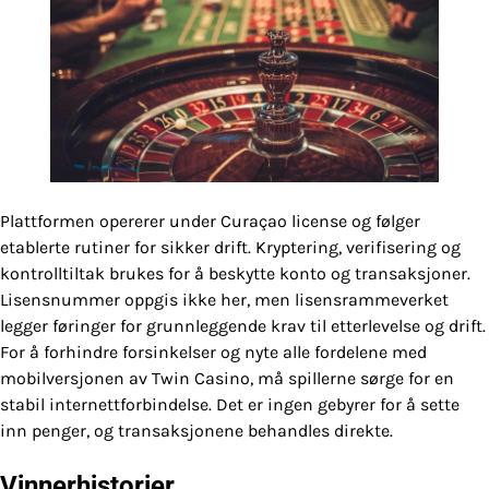
Plattformen opererer under Curaçao license og følger
etablerte rutiner for sikker drift. Kryptering, verifisering og
kontrolltiltak brukes for å beskytte konto og transaksjoner.
Lisensnummer oppgis ikke her, men lisensrammeverket
legger føringer for grunnleggende krav til etterlevelse og drift.
For å forhindre forsinkelser og nyte alle fordelene med
mobilversjonen av Twin Casino, må spillerne sørge for en
stabil internettforbindelse. Det er ingen gebyrer for å sette
inn penger, og transaksjonene behandles direkte.
Vinnerhistorier