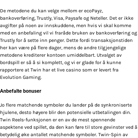
De metodene du kan velge mellom er ecoPayz,
bankoverføring, Trustly, Visa, Paysafe og Neteller. Det er ikke
avgifter på noen av innskuddene, men hvis vi skal komme
med en anbefaling vil vi fraråde bruken av bankoverføring og
Trustly for å sette inn penger. Dette fordi transaksjonstiden
her kan være på flere dager, mens de andre tilgjengelige
metodene krediterer kontoen umiddelbart. Utvalget av
bordspill er så å si komplett, og vi er glade for å kunne
rapportere at Twin har et live casino som er levert fra
Evolution Gaming.
Anbefalte bonuser
Jo flere matchende symboler du lander på de synkroniserte
hjulene, desto høyere blir den potensielle utbetalingen din.
Twin Reels-funksjonen er en av de mest spennende
aspektene ved spillet, da den kan føre til store gevinster ved å
betydelig øke antallet matchende symboler. Twin-Spin av