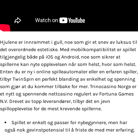
Hjulene er innrammet i gull, noe som gir et snev av luksus til
det overordnede estetiske. Med mobilkompatibilitet er spillet
tilgjengelig både på iOS og Android, noe som sikrer at
spillerne kan nyte opplevelsen når som helst, hvor som helst.
Enten du er ny i online spilleautomater eller en erfaren spiller,
tilbyr TwinSpin en perfekt blanding av enkelhet og spenning
som gjør at du kommer tilbake for mer. Trinocasino Norge er
et nytt og spennende nettcasino regulert av Fortuna Games
N.V. Drevet av topp leverandører, tilbyr det en jevn
spillopplevelse for de mest krevende spillerne.
Spillet er enkelt og passer for nybegynnere, men har
også nok gevinstpotensial til å friste de med mer erfaring.