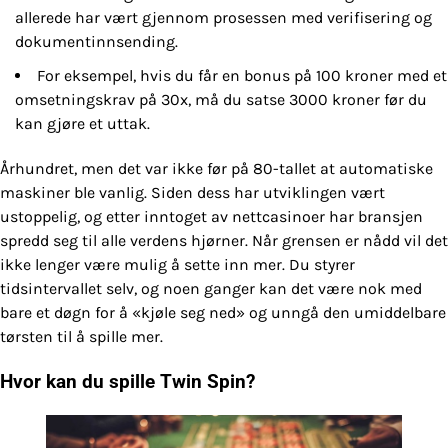
allerede har vært gjennom prosessen med verifisering og
dokumentinnsending.
For eksempel, hvis du får en bonus på 100 kroner med et
omsetningskrav på 30x, må du satse 3000 kroner før du
kan gjøre et uttak.
Århundret, men det var ikke før på 80-tallet at automatiske
maskiner ble vanlig. Siden dess har utviklingen vært
ustoppelig, og etter inntoget av nettcasinoer har bransjen
spredd seg til alle verdens hjørner. Når grensen er nådd vil det
ikke lenger være mulig å sette inn mer. Du styrer
tidsintervallet selv, og noen ganger kan det være nok med
bare et døgn for å «kjøle seg ned» og unngå den umiddelbare
tørsten til å spille mer.
Hvor kan du spille Twin Spin?