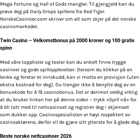
Mega Fortune og Hall of Gods mangler. Til gjengjeld kan du
prøve deg på Daily Drops spillene fra Red Tiger.
NorskeCasinoer.com skriver om alt som skjer på det norske
casinomarkedet.
Twin Casino – Velkomstbonus på 2000 kroner og 100 gratis
spinn
Med våre topplister og tester kan du enkelt finne trygge
casinoer og gode spillopplevelser. Dersom du klikker på en
lenke og foretar et innskudd, kan vi motta en provisjon (uten
ekstra kostnad for deg). Du trenger ikke å benytte deg av en
bonuskode for å få casinobonus. Det er derimot veldig viktig
at du bruker linken her på denne siden – trykk «Spill nå» for
å bli tatt med til nettcasinoet og registrer deg i skjemaet
som dukker opp. Casinospesialisten er høyt respektert av
casinoaktørene, derfor vil de gjøre sitt ytterste for å glede deg.
Beste norske nettcasinoer 2026