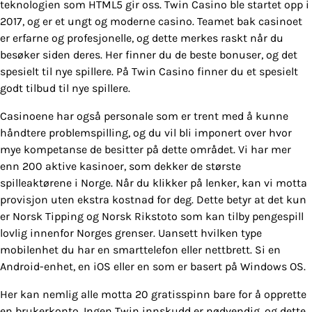
teknologien som HTML5 gir oss. Twin Casino ble startet opp i
2017, og er et ungt og moderne casino. Teamet bak casinoet
er erfarne og profesjonelle, og dette merkes raskt når du
besøker siden deres. Her finner du de beste bonuser, og det
spesielt til nye spillere. På Twin Casino finner du et spesielt
godt tilbud til nye spillere.
Casinoene har også personale som er trent med å kunne
håndtere problemspilling, og du vil bli imponert over hvor
mye kompetanse de besitter på dette området. Vi har mer
enn 200 aktive kasinoer, som dekker de største
spilleaktørene i Norge. Når du klikker på lenker, kan vi motta
provisjon uten ekstra kostnad for deg. Dette betyr at det kun
er Norsk Tipping og Norsk Rikstoto som kan tilby pengespill
lovlig innenfor Norges grenser. Uansett hvilken type
mobilenhet du har en smarttelefon eller nettbrett. Si en
Android-enhet, en iOS eller en som er basert på Windows OS.
Her kan nemlig alle motta 20 gratisspinn bare for å opprette
en brukerkonto. Ingen Twin innskudd er nødvendig, og dette