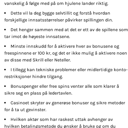
vanskelig å følge med på om hjulene lander riktig.
Dette vil la deg bygge selvtillit og forstå hvordan
forskjellige innsatsstørrelser påvirker spillingen din.
Det henger sammen med at det er ett av de spillene som
tar imot de høyeste innsatsene.
Minste innskudd for å aktivere hver av bonusene og
freespinnene er 100 kr, og det er ikke mulig å aktivere noen
av disse med Skrill eller Neteller.
I tillegg kan tekniske problemer eller midlertidige konto-
restriksjoner hindre tilgang.
Bonuspenger eller free spins venter alle som klarer å
sikre seg en plass på ledertavlen.
Casinoet skryter av generøse bonuser og sikre metoder
for å ta ut gevinster.
Hvilken aktør som har raskest uttak avhenger av
hvilken betalingsmetode du ønsker å bruke og om du