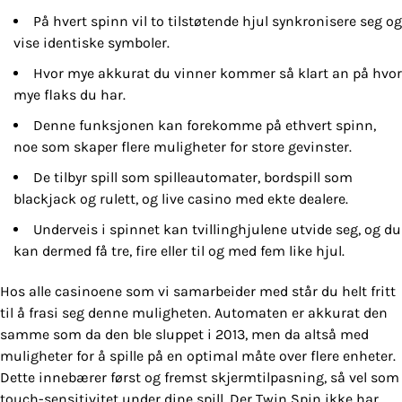
På hvert spinn vil to tilstøtende hjul synkronisere seg og
vise identiske symboler.
Hvor mye akkurat du vinner kommer så klart an på hvor
mye flaks du har.
Denne funksjonen kan forekomme på ethvert spinn,
noe som skaper flere muligheter for store gevinster.
De tilbyr spill som spilleautomater, bordspill som
blackjack og rulett, og live casino med ekte dealere.
Underveis i spinnet kan tvillinghjulene utvide seg, og du
kan dermed få tre, fire eller til og med fem like hjul.
Hos alle casinoene som vi samarbeider med står du helt fritt
til å frasi seg denne muligheten. Automaten er akkurat den
samme som da den ble sluppet i 2013, men da altså med
muligheter for å spille på en optimal måte over flere enheter.
Dette innebærer først og fremst skjermtilpasning, så vel som
touch-sensitivitet under dine spill. Der Twin Spin ikke har