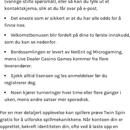
(vanlige stilte spørsmål), eller så kan du fylle ut et
kontaktskjema, slik at du får svar på e-post.
Det eneste som er sikkert er at du har alle odds for å
finne noe.
Velkomstbonusen blir fordelt på dine to første innskudd,
som du kan se nedenfor.
Bordssamlingen er levert av NetEnt og Microgaming,
mens Live Dealer Casino Games kommer fra flere
leverandører.
Sjekk alltid lisensen og les anmeldelser før du
registrerer deg.
Noen kjører turneringer hver time eller flere ganger i
uken, mens andre satser mer sporadisk.
For en mer detaljert opplevelse kan spillere prøve Twin Spin
gratis for å utforske spillmekanikkene. Når kontoen din er
opprettet, bekreft identiteten din, ofte ved å laste opp en