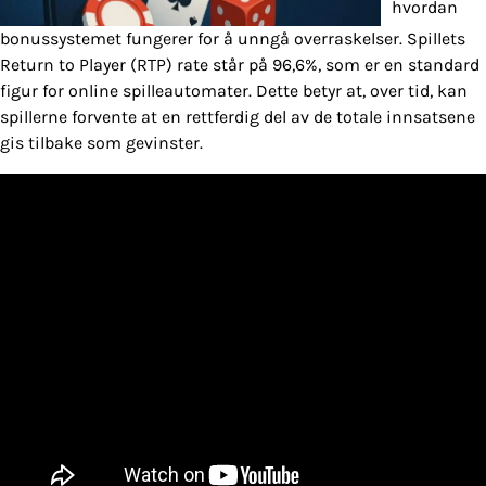
hvordan
bonussystemet fungerer for å unngå overraskelser. Spillets
Return to Player (RTP) rate står på 96,6%, som er en standard
figur for online spilleautomater. Dette betyr at, over tid, kan
spillerne forvente at en rettferdig del av de totale innsatsene
gis tilbake som gevinster.