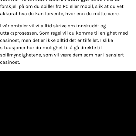
forskjell på om du spiller fra PC eller mobil, slik at du vet
akkurat hva du kan forvente, hvor enn du måtte være.
I vår omtaler vil vi alltid skrive om innskudd- og
uttaksprosessen. Som regel vil du komme til enighet med
casinoet, men det er ikke alltid det er tilfellet. I slike
situasjoner har du mulighet til å gå direkte til
spillmyndighetene, som vil være dem som har lisensiert
casinoet.