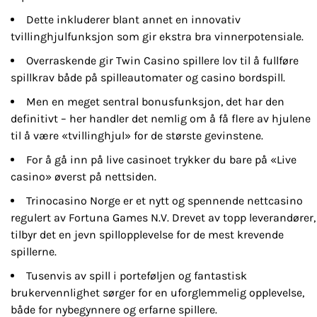
Dette inkluderer blant annet en innovativ
tvillinghjulfunksjon som gir ekstra bra vinnerpotensiale.
Overraskende gir Twin Casino spillere lov til å fullføre
spillkrav både på spilleautomater og casino bordspill.
Men en meget sentral bonusfunksjon, det har den
definitivt – her handler det nemlig om å få flere av hjulene
til å være «tvillinghjul» for de største gevinstene.
For å gå inn på live casinoet trykker du bare på «Live
casino» øverst på nettsiden.
Trinocasino Norge er et nytt og spennende nettcasino
regulert av Fortuna Games N.V. Drevet av topp leverandører,
tilbyr det en jevn spillopplevelse for de mest krevende
spillerne.
Tusenvis av spill i porteføljen og fantastisk
brukervennlighet sørger for en uforglemmelig opplevelse,
både for nybegynnere og erfarne spillere.