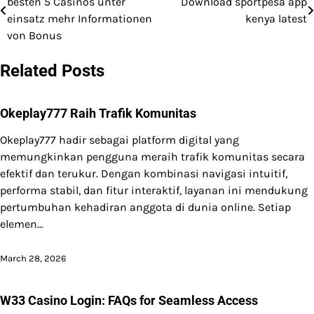
besten 5 Casinos unter
Download sportpesa app
navigation
einsatz mehr Informationen
kenya latest
von Bonus
Related Posts
Okeplay777 Raih Trafik Komunitas
Okeplay777 hadir sebagai platform digital yang
memungkinkan pengguna meraih trafik komunitas secara
efektif dan terukur. Dengan kombinasi navigasi intuitif,
performa stabil, dan fitur interaktif, layanan ini mendukung
pertumbuhan kehadiran anggota di dunia online. Setiap
elemen…
March 28, 2026
W33 Casino Login: FAQs for Seamless Access