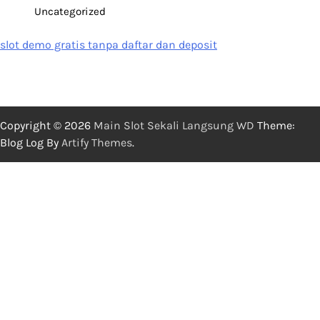
Uncategorized
slot demo gratis tanpa daftar dan deposit
Copyright © 2026
Main Slot Sekali Langsung WD
Theme:
Blog Log By
Artify Themes
.