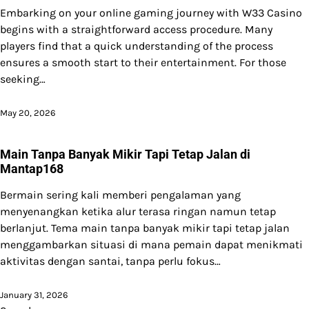
Embarking on your online gaming journey with W33 Casino
begins with a straightforward access procedure. Many
players find that a quick understanding of the process
ensures a smooth start to their entertainment. For those
seeking…
May 20, 2026
Main Tanpa Banyak Mikir Tapi Tetap Jalan di
Mantap168
Bermain sering kali memberi pengalaman yang
menyenangkan ketika alur terasa ringan namun tetap
berlanjut. Tema main tanpa banyak mikir tapi tetap jalan
menggambarkan situasi di mana pemain dapat menikmati
aktivitas dengan santai, tanpa perlu fokus…
January 31, 2026