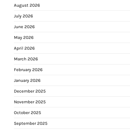
August 2026
July 2026
June 2026
May 2026
April 2026
March 2026
February 2026
January 2026
December 2025
November 2025
October 2025
September 2025