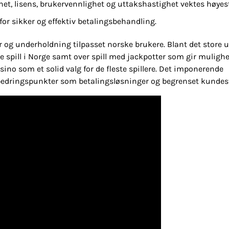
het, lisens, brukervennlighet og uttakshastighet vektes høyest
or sikker og effektiv betalingsbehandling.
er og underholdning tilpasset norske brukere. Blant det store u
 spill i Norge samt over spill med jackpotter som gir mulighe
ino som et solid valg for de fleste spillere. Det imponerende
rbedringspunkter som betalingsløsninger og begrenset kundest