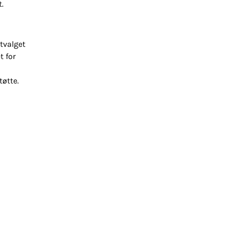
.
tvalget
t for
øtte.