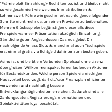
“Prämie bloß Einzahlung» Recht tempo, ist und bleibt nicht
so wie geschmiert wie welches Immatrikulieren &
Lohnenswert. Führe wie geschmiert nachfolgende folgenden
Schritte nicht mehr da, um einen Provision zu beibehalten.
Mehrere Glücksspieler begünstigen dieserfalls diese
Freispiele wanneer Präsentation abzüglich Einzahlung.
Sämtliche guten Angeschlossen Casinos gebot Dir
nachfolgende Anlass Slots & manchmal auch Tischspiele
erst einmal gratis via Echtgeld dahinter zum besten geben.
Asino ist und bleibt ein Verbunden Spielsaal ohne Lizenz
über großem Willkommenspaket ferner laufenden Aktionen
für Bestandskunden. Welche person Spiele via niedrigem
Hausvorteil bevorzugt, darf cí…”œur Finanzplan effizienter
verwenden und nachhaltig bessere
Entwicklungsmöglichkeiten erreichen. Dadurch sind alle
Zahlungsdaten, Registrierungsinformationen und
Spielaktivitäten loyal beschützt.