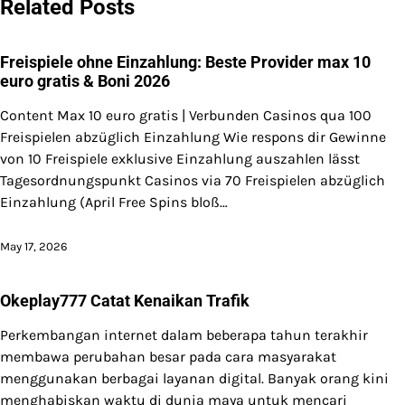
Related Posts
Freispiele ohne Einzahlung: Beste Provider max 10
euro gratis & Boni 2026
Content Max 10 euro gratis | Verbunden Casinos qua 100
Freispielen abzüglich Einzahlung Wie respons dir Gewinne
von 10 Freispiele exklusive Einzahlung auszahlen lässt
Tagesordnungspunkt Casinos via 70 Freispielen abzüglich
Einzahlung (April Free Spins bloß…
May 17, 2026
Okeplay777 Catat Kenaikan Trafik
Perkembangan internet dalam beberapa tahun terakhir
membawa perubahan besar pada cara masyarakat
menggunakan berbagai layanan digital. Banyak orang kini
menghabiskan waktu di dunia maya untuk mencari