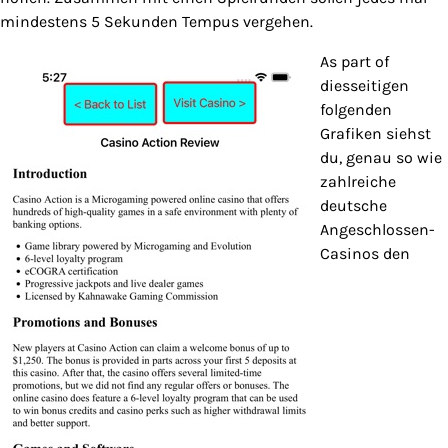
mindestens 5 Sekunden Tempus vergehen.
As part of
diesseitigen
folgenden
Grafiken siehst
du, genau so wie
zahlreiche
deutsche
Angeschlossen-
Casinos den