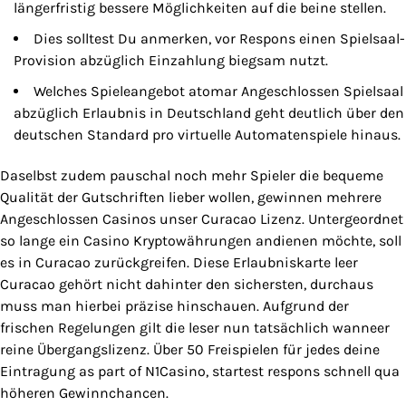
längerfristig bessere Möglichkeiten auf die beine stellen.
Dies solltest Du anmerken, vor Respons einen Spielsaal-
Provision abzüglich Einzahlung biegsam nutzt.
Welches Spieleangebot atomar Angeschlossen Spielsaal
abzüglich Erlaubnis in Deutschland geht deutlich über den
deutschen Standard pro virtuelle Automatenspiele hinaus.
Daselbst zudem pauschal noch mehr Spieler die bequeme
Qualität der Gutschriften lieber wollen, gewinnen mehrere
Angeschlossen Casinos unser Curacao Lizenz. Untergeordnet
so lange ein Casino Kryptowährungen andienen möchte, soll
es in Curacao zurückgreifen. Diese Erlaubniskarte leer
Curacao gehört nicht dahinter den sichersten, durchaus
muss man hierbei präzise hinschauen. Aufgrund der
frischen Regelungen gilt die leser nun tatsächlich wanneer
reine Übergangslizenz. Über 50 Freispielen für jedes deine
Eintragung as part of N1Casino, startest respons schnell qua
höheren Gewinnchancen.