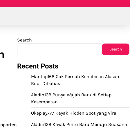
Search
Search
n
Recent Posts
Mantap168 Gak Pernah Kehabisan Alasan
Buat Dibahas
Aladin138 Punya Wajah Baru di Setiap
Kesempatan
Okeplay777 Kayak Hidden Spot yang Viral
Aladin138 Kayak Pintu Baru Menuju Suasana
supporten