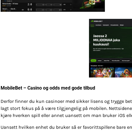
MobileBet – Casino og odds med gode tilbud
Derfor finner du kun casinoer med sikker lisens og trygge b
lagt stort fokus på å være tilgjengelig på mobilen. Nettsidene
kjøre hverken spill eller annet uansett om man bruker iOS ell
Uansett hvilken enhet du bruker så er favorittspillene bare e