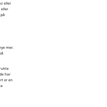
z eller
eller
 på
mye mer.
 på
rukte
de har
rt er en
ta