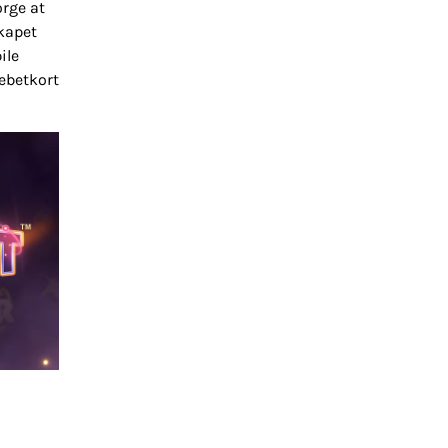
rge at
kapet
ile
debetkort