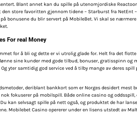
ntert. Blant annet kan du spille på utenomjordiske Reactoon
ut den store favoritten gjennom tidene – Starburst fra NetEnt – 
på bonusene du blir servert på MobileBet. Vi skal se nærmere
ket.
es For real Money
 for å bli og dette er vi utrolig glade for. Helt fra det flotte
elønne sine kunder med gode tilbud, bonuser, gratisspinn og 
re. Og yter samtidig god service ved å tilby mange av deres spill
dsmetoder, deriblant bankkort som er Norges desidert mest b
ok fokuserer på mobilspill. Både online casino og oddsspill, 
. Du kan selvsagt spille på nett også, og produktet de har lanse
ene. Mobilebet Casino opererer under en lisens utstedt av Mal