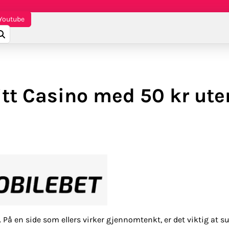
Youtube
tt Casino med 50 kr ute
t. På en side som ellers virker gjennomtenkt, er det viktig at 