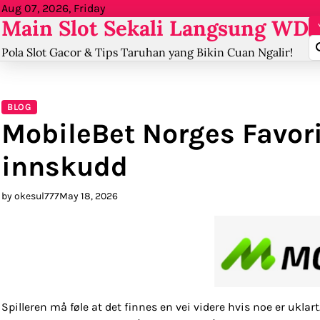
Skip
Aug 07, 2026, Friday
Main Slot Sekali Langsung WD
to
content
Pola Slot Gacor & Tips Taruhan yang Bikin Cuan Ngalir!
BLOG
MobileBet Norges Favori
innskudd
by okesul777
May 18, 2026
Spilleren må føle at det finnes en vei videre hvis noe er uklar