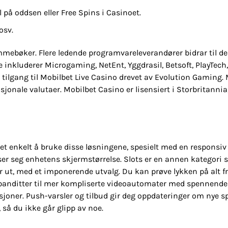
på oddsen eller Free Spins i Casinoet.
osv.
mebøker. Flere ledende programvareleverandører bidrar til d
 inkluderer Microgaming, NetEnt, Yggdrasil, Betsoft, PlayTec
lbar tilgang til Mobilbet Live Casino drevet av Evolution Gaming.
sjonale valutaer. Mobilbet Casino er lisensiert i Storbritannia
det enkelt å bruke disse løsningene, spesielt med en responsiv
ser seg enhetens skjermstørrelse. Slots er en annen kategori
år ut, med et imponerende utvalg. Du kan prøve lykken på alt f
anditter til mer kompliserte videoautomater med spennende
oner. Push-varsler og tilbud gir deg oppdateringer om nye sp
så du ikke går glipp av noe.