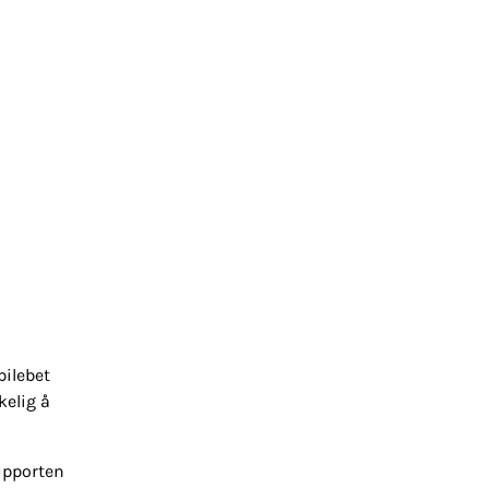
bilebet
kelig å
supporten