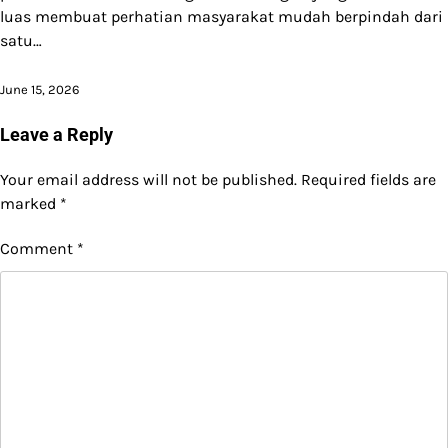
luas membuat perhatian masyarakat mudah berpindah dari
satu…
June 15, 2026
Leave a Reply
Your email address will not be published.
Required fields are
marked
*
Comment
*