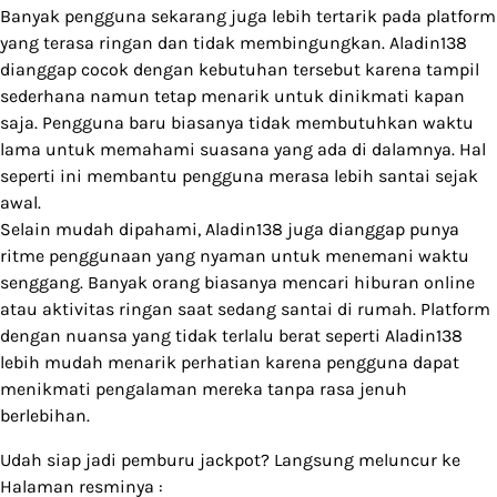
Banyak pengguna sekarang juga lebih tertarik pada platform
yang terasa ringan dan tidak membingungkan. Aladin138
dianggap cocok dengan kebutuhan tersebut karena tampil
sederhana namun tetap menarik untuk dinikmati kapan
saja. Pengguna baru biasanya tidak membutuhkan waktu
lama untuk memahami suasana yang ada di dalamnya. Hal
seperti ini membantu pengguna merasa lebih santai sejak
awal.
Selain mudah dipahami, Aladin138 juga dianggap punya
ritme penggunaan yang nyaman untuk menemani waktu
senggang. Banyak orang biasanya mencari hiburan online
atau aktivitas ringan saat sedang santai di rumah. Platform
dengan nuansa yang tidak terlalu berat seperti Aladin138
lebih mudah menarik perhatian karena pengguna dapat
menikmati pengalaman mereka tanpa rasa jenuh
berlebihan.
Udah siap jadi pemburu jackpot? Langsung meluncur ke
Halaman resminya :