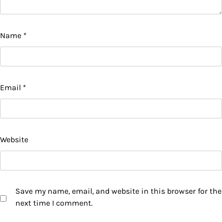
Name
*
Email
*
Website
Save my name, email, and website in this browser for the
next time I comment.