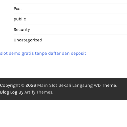
Post
public
Security
Uncategorized
slot demo gratis tanpa daftar dan deposit
Copyright © 2026
Main Slot Sekali Langsung WD
Theme:
Blog Log By
Artify Themes
.