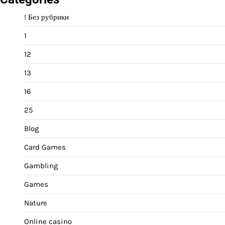
! Без рубрики
1
12
13
16
25
Blog
Card Games
Gambling
Games
Nature
Online casino