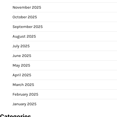
November 2025
October 2025
September 2025
August 2025
July 2025
June 2025
May 2025
April 2025
March 2025
February 2025
January 2025
Categories