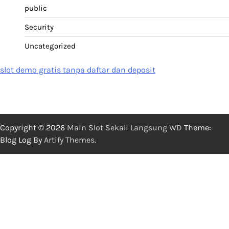
public
Security
Uncategorized
slot demo gratis tanpa daftar dan deposit
Copyright © 2026
Main Slot Sekali Langsung WD
Theme:
Blog Log By
Artify Themes
.