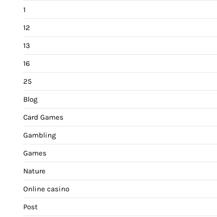
1
12
13
16
25
Blog
Card Games
Gambling
Games
Nature
Online casino
Post