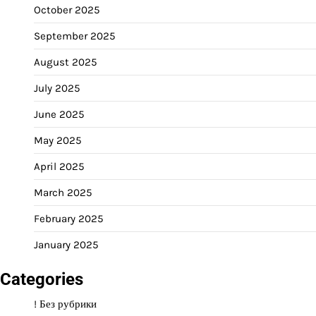
October 2025
September 2025
August 2025
July 2025
June 2025
May 2025
April 2025
March 2025
February 2025
January 2025
Categories
! Без рубрики