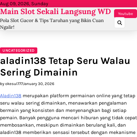
Skip
Aug 09, 2026, Sunday
Main Slot Sekali Langsung WD
to
Youtube
content
Pola Slot Gacor & Tips Taruhan yang Bikin Cuan
Ngalir!
UNCATEGORIZED
aladin138 Tetap Seru Walau
Sering Dimainin
by okesul777
January 30, 2026
Aladin138
merupakan platform permainan online yang tetap
seru walau sering dimainkan, menawarkan pengalaman
bermain yang konsisten dan menyenangkan bagi setiap
pemain. Banyak pengguna mencari hiburan yang tidak cepat
membosankan, meskipun dimainkan berulang kali, dan
aladin138 memberikan sensasi tersebut dengan mekanisme