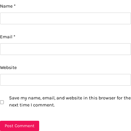
Name
*
Email
*
Website
Save my name, email, and website in this browser for the
next time I comment.