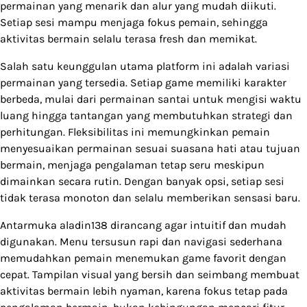
permainan yang menarik dan alur yang mudah diikuti.
Setiap sesi mampu menjaga fokus pemain, sehingga
aktivitas bermain selalu terasa fresh dan memikat.
Salah satu keunggulan utama platform ini adalah variasi
permainan yang tersedia. Setiap game memiliki karakter
berbeda, mulai dari permainan santai untuk mengisi waktu
luang hingga tantangan yang membutuhkan strategi dan
perhitungan. Fleksibilitas ini memungkinkan pemain
menyesuaikan permainan sesuai suasana hati atau tujuan
bermain, menjaga pengalaman tetap seru meskipun
dimainkan secara rutin. Dengan banyak opsi, setiap sesi
tidak terasa monoton dan selalu memberikan sensasi baru.
Antarmuka aladin138 dirancang agar intuitif dan mudah
digunakan. Menu tersusun rapi dan navigasi sederhana
memudahkan pemain menemukan game favorit dengan
cepat. Tampilan visual yang bersih dan seimbang membuat
aktivitas bermain lebih nyaman, karena fokus tetap pada