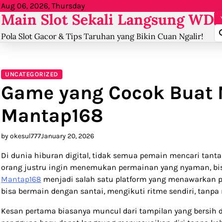
Skip
Aug 06, 2026, Thursday
Main Slot Sekali Langsung WD
to
content
Pola Slot Gacor & Tips Taruhan yang Bikin Cuan Ngalir!
UNCATEGORIZED
Game yang Cocok Buat 
Mantap168
by okesul777
January 20, 2026
Di dunia hiburan digital, tidak semua pemain mencari tan
orang justru ingin menemukan permainan yang nyaman, bis
Mantap168
menjadi salah satu platform yang menawarkan pen
bisa bermain dengan santai, mengikuti ritme sendiri, tanpa
Kesan pertama biasanya muncul dari tampilan yang bersih 