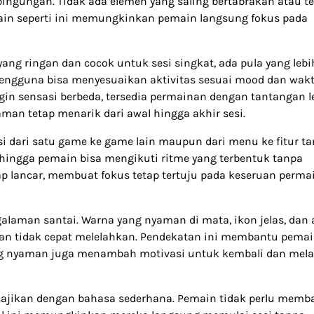
ngungan. Tidak ada elemen yang saling bertabrakan atau te
sain seperti ini memungkinkan pemain langsung fokus pada
ng ringan dan cocok untuk sesi singkat, ada pula yang lebi
 pengguna bisa menyesuaikan aktivitas sesuai mood dan wak
a ingin sensasi berbeda, tersedia permainan dengan tantangan l
aman tetap menarik dari awal hingga akhir sesi.
sisi dari satu game ke game lain maupun dari menu ke fitur 
ehingga pemain bisa mengikuti ritme yang terbentuk tanpa
ap lancar, membuat fokus tetap tertuju pada keseruan perma
alaman santai. Warna yang nyaman di mata, ikon jelas, dan
an tidak cepat melelahkan. Pendekatan ini membantu pemai
ng nyaman juga menambah motivasi untuk kembali dan mel
sajikan dengan bahasa sederhana. Pemain tidak perlu memb