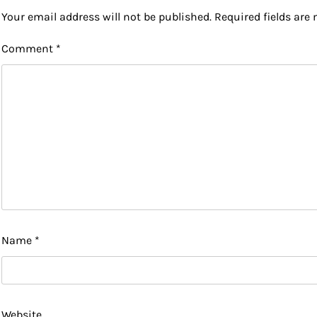
Your email address will not be published.
Required fields ar
Comment
*
Name
*
Website