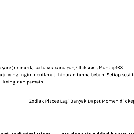
n yang menarik, serta suasana yang fleksibel, Mantap168
a yang ingin menikmati hiburan tanpa beban. Setiap sesi t
i keinginan pemain.
Zodiak Pisces Lagi Banyak Dapet Momen di oke