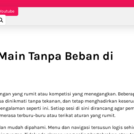
Youtube
Main Tanpa Beban di
tangan yang rumit atau kompetisi yang menegangkan. Bebera
a dinikmati tanpa tekanan, dan tetap menghadirkan keseru
galaman seperti ini. Setiap sesi di sini dirancang agar pe
 merasa terburu-buru atau terikat aturan yang rumit.
dan mudah dipahami. Menu dan navigasi tersusun logis seh