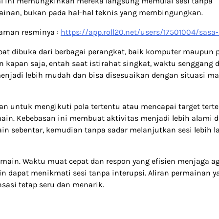
Hal ini memungkinkan mereka langsung memulai sesi tanpa
ainan, bukan pada hal-hal teknis yang membingungkan.
laman resminya :
https://app.roll20.net/users/17501004/sasa-
at dibuka dari berbagai perangkat, baik komputer maupun p
 kapan saja, entah saat istirahat singkat, waktu senggang d
menjadi lebih mudah dan bisa disesuaikan dengan situasi ma
an untuk mengikuti pola tertentu atau mencapai target terte
ain. Kebebasan ini membuat aktivitas menjadi lebih alami 
n sebentar, kemudian tanpa sadar melanjutkan sesi lebih 
ain. Waktu muat cepat dan respon yang efisien menjaga ag
in dapat menikmati sesi tanpa interupsi. Aliran permainan y
sasi tetap seru dan menarik.