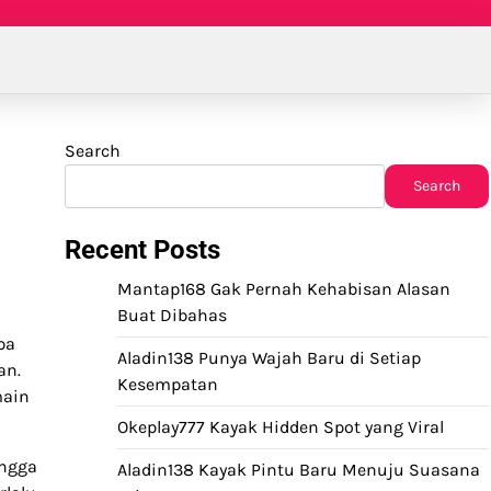
Search
Search
Recent Posts
Mantap168 Gak Pernah Kehabisan Alasan
Buat Dibahas
pa
Aladin138 Punya Wajah Baru di Setiap
an.
Kesempatan
main
Okeplay777 Kayak Hidden Spot yang Viral
ingga
Aladin138 Kayak Pintu Baru Menuju Suasana