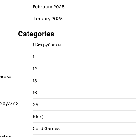
February 2025
January 2025
Categories
! Без рубрики
1
12
erasa
13
16
play777
25
Blog
Card Games