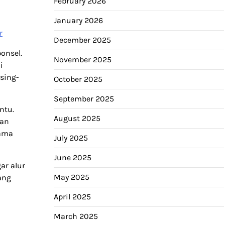
February 2026
January 2026
r
December 2025
onsel.
November 2025
i
sing-
October 2025
September 2025
ntu.
August 2025
dan
lama
July 2025
June 2025
ar alur
May 2025
ang
April 2025
March 2025