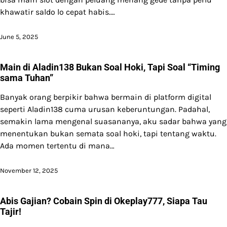
khawatir saldo lo cepat habis.…
June 5, 2025
Main di Aladin138 Bukan Soal Hoki, Tapi Soal “Timing
sama Tuhan”
Banyak orang berpikir bahwa bermain di platform digital
seperti Aladin138 cuma urusan keberuntungan. Padahal,
semakin lama mengenal suasananya, aku sadar bahwa yang
menentukan bukan semata soal hoki, tapi tentang waktu.
Ada momen tertentu di mana…
November 12, 2025
Abis Gajian? Cobain Spin di Okeplay777, Siapa Tau
Tajir!