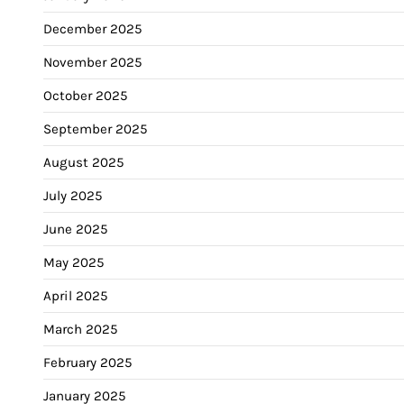
December 2025
November 2025
October 2025
September 2025
August 2025
July 2025
June 2025
May 2025
April 2025
March 2025
February 2025
January 2025