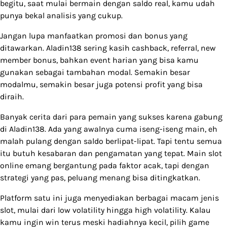
begitu, saat mulai bermain dengan saldo real, kamu udah
punya bekal analisis yang cukup.
Jangan lupa manfaatkan promosi dan bonus yang
ditawarkan. Aladin138 sering kasih cashback, referral, new
member bonus, bahkan event harian yang bisa kamu
gunakan sebagai tambahan modal. Semakin besar
modalmu, semakin besar juga potensi profit yang bisa
diraih.
Banyak cerita dari para pemain yang sukses karena gabung
di Aladin138. Ada yang awalnya cuma iseng-iseng main, eh
malah pulang dengan saldo berlipat-lipat. Tapi tentu semua
itu butuh kesabaran dan pengamatan yang tepat. Main slot
online emang bergantung pada faktor acak, tapi dengan
strategi yang pas, peluang menang bisa ditingkatkan.
Platform satu ini juga menyediakan berbagai macam jenis
slot, mulai dari low volatility hingga high volatility. Kalau
kamu ingin win terus meski hadiahnya kecil, pilih game