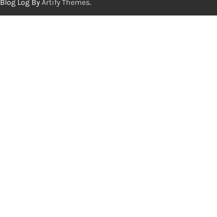
Blog Log By
Artify Themes
.