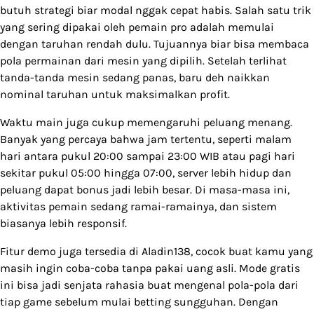
butuh strategi biar modal nggak cepat habis. Salah satu trik
yang sering dipakai oleh pemain pro adalah memulai
dengan taruhan rendah dulu. Tujuannya biar bisa membaca
pola permainan dari mesin yang dipilih. Setelah terlihat
tanda-tanda mesin sedang panas, baru deh naikkan
nominal taruhan untuk maksimalkan profit.
Waktu main juga cukup memengaruhi peluang menang.
Banyak yang percaya bahwa jam tertentu, seperti malam
hari antara pukul 20:00 sampai 23:00 WIB atau pagi hari
sekitar pukul 05:00 hingga 07:00, server lebih hidup dan
peluang dapat bonus jadi lebih besar. Di masa-masa ini,
aktivitas pemain sedang ramai-ramainya, dan sistem
biasanya lebih responsif.
Fitur demo juga tersedia di Aladin138, cocok buat kamu yang
masih ingin coba-coba tanpa pakai uang asli. Mode gratis
ini bisa jadi senjata rahasia buat mengenal pola-pola dari
tiap game sebelum mulai betting sungguhan. Dengan