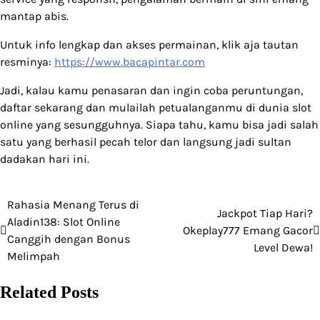
mantap abis.
Untuk info lengkap dan akses permainan, klik aja tautan
resminya:
https://www.bacapintar.com
Jadi, kalau kamu penasaran dan ingin coba peruntungan,
daftar sekarang dan mulailah petualanganmu di dunia slot
online yang sesungguhnya. Siapa tahu, kamu bisa jadi salah
satu yang berhasil pecah telor dan langsung jadi sultan
dadakan hari ini.
Rahasia Menang Terus di
Post
Jackpot Tiap Hari?
Aladin138: Slot Online
Okeplay777 Emang Gacor
navigation
Canggih dengan Bonus
Level Dewa!
Melimpah
Related Posts