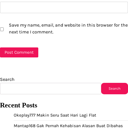
Save my name, email, and website in this browser for the
next time I comment.
Search
Search
Recent Posts
Okeplay777 Makin Seru Saat Hari Lagi Flat
Mantap168 Gak Pernah Kehabisan Alasan Buat Dibahas