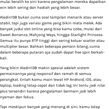
mulai beralih ke sini karena pengalaman mereka dapatkan
win lebih sering dan hadiah yang lebih besar.
Aladin138 bukan cuma soal tampilan menarik atau server
stabil, tapi juga variasi game yang bikin mata melek. Ada
banyak judul slot online yang bisa kamu coba, mulai dari
Sweet Bonanza, Mahjong Ways, hingga Starlight Princess.
Semua itu punya RTP tinggi dan sering keluar scatter atau
multiplier besar. Bahkan beberapa pemain bilang, cuma
dalam beberapa putaran aja sudah dapat free spin berkali-
kali.
Yang bikin Aladin138 makin spesial adalah sistem
permainannya yang responsif dan ramah di semua
perangkat. Entah kamu main lewat HP Android, iOS, atau
laptop, loading tetap cepat dan tidak lag. Ini tentu jadi nilai
plus tersendiri karena pengalaman bermain jadi lebih
nyaman dan fokus.
Tapi meskipun banyak yang menang di sini, kamu tetap