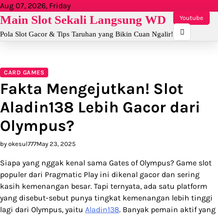
Skip
Aug 07, 2026, Friday
to
Main Slot Sekali Langsung WD
Youtube
content
Pola Slot Gacor & Tips Taruhan yang Bikin Cuan Ngalir!
CARD GAMES
Fakta Mengejutkan! Slot
Aladin138 Lebih Gacor dari
Olympus?
by okesul777
May 23, 2025
Siapa yang nggak kenal sama Gates of Olympus? Game slot
populer dari Pragmatic Play ini dikenal gacor dan sering
kasih kemenangan besar. Tapi ternyata, ada satu platform
yang disebut-sebut punya tingkat kemenangan lebih tinggi
lagi dari Olympus, yaitu
Aladin138
. Banyak pemain aktif yang