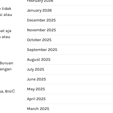
February 2026
 tidak
January 2026
si atau
December 2025
November 2025
at aja
a atau
October 2025
September 2025
August 2025
 Buruan
dengan
July 2025
June 2025
May 2025
a, Bro!
April 2025
March 2025