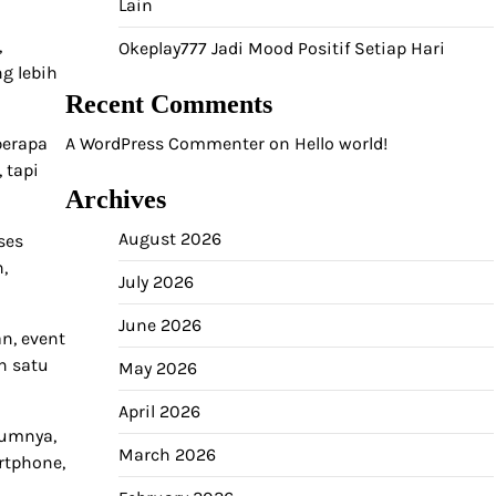
Lain
,
Okeplay777 Jadi Mood Positif Setiap Hari
g lebih
Recent Comments
berapa
A WordPress Commenter
on
Hello world!
 tapi
Archives
August 2026
ses
,
July 2026
June 2026
n, event
h satu
May 2026
April 2026
lumnya,
March 2026
rtphone,