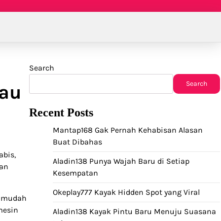
Search
Search
Tau
Recent Posts
Mantap168 Gak Pernah Kehabisan Alasan
Buat Dibahas
abis,
Aladin138 Punya Wajah Baru di Setiap
dan
Kesempatan
Okeplay777 Kayak Hidden Spot yang Viral
l, mudah
mesin
Aladin138 Kayak Pintu Baru Menuju Suasana