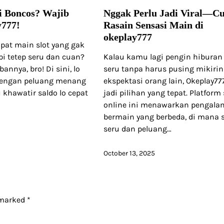
ti Boncos? Wajib
Nggak Perlu Jadi Viral—C
y777!
Rasain Sensasi Main di
okeplay777
mpat main slot yang gak
pi tetep seru dan cuan?
Kalau kamu lagi pengin hiburan
annya, bro! Di sini, lo
seru tanpa harus pusing mikirin
 dengan peluang menang
ekspektasi orang lain, Okeplay77
 khawatir saldo lo cepat
jadi pilihan yang tepat. Platform 
online ini menawarkan pengal
bermain yang berbeda, di mana 
seru dan peluang…
October 13, 2025
e marked
*