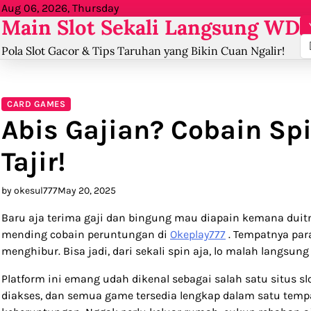
Skip
Aug 06, 2026, Thursday
Main Slot Sekali Langsung WD
to
content
Pola Slot Gacor & Tips Taruhan yang Bikin Cuan Ngalir!
CARD GAMES
Abis Gajian? Cobain Spi
Tajir!
by okesul777
May 20, 2025
Baru aja terima gaji dan bingung mau diapain kemana duitn
mending cobain peruntungan di
Okeplay777
. Tempatnya par
menghibur. Bisa jadi, dari sekali spin aja, lo malah langsung
Platform ini emang udah dikenal sebagai salah satu situs s
diakses, dan semua game tersedia lengkap dalam satu tempat.