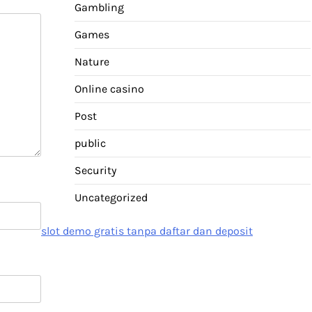
Gambling
Games
Nature
Online casino
Post
public
Security
Uncategorized
slot demo gratis tanpa daftar dan deposit